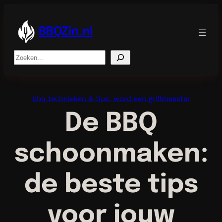
Ga
naar
de
BBQZin.nl
inhoud
Search
bbq technieken & tips: word een grillmeester
De BBQ
schoonmaken:
de beste tips
voor jouw