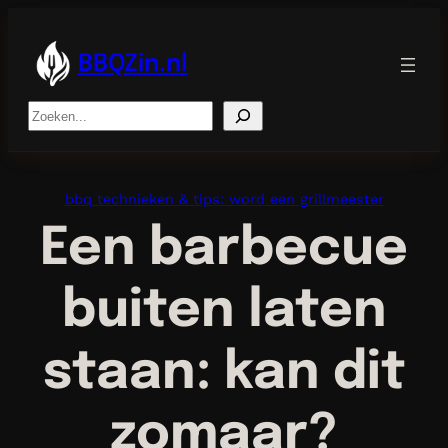
Ga
naar
de
BBQZin.nl
inhoud
Search
bbq technieken & tips: word een grillmeester
Een barbecue
buiten laten
staan: kan dit
zomaar?