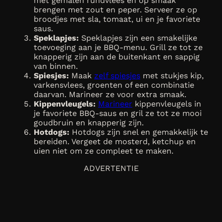
met gemalen rundvlees en op smaak
brengen met zout en peper. Serveer ze op
broodjes met sla, tomaat, ui en je favoriete
saus.
Speklapjes:
Speklapjes zijn een smakelijke
toevoeging aan je BBQ-menu. Grill ze tot ze
knapperig zijn aan de buitenkant en sappig
van binnen.
Spiesjes:
Maak
zelf spiesjes
met stukjes kip,
varkensvlees, groenten of een combinatie
daarvan. Marineer ze voor extra smaak.
Kippenvleugels:
Marineer
kippenvleugels in
je favoriete BBQ-saus en gril ze tot ze mooi
goudbruin en knapperig zijn.
Hotdogs:
Hotdogs zijn snel en gemakkelijk te
bereiden. Vergeet de mosterd, ketchup en
uien niet om ze compleet te maken.
ADVERTENTIE