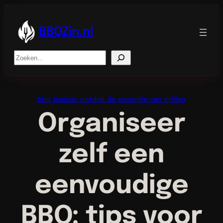
Ga
naar
de
BBQZin.nl
inhoud
Search
bbq basics: ontdek de essentie van grillen
Organiseer
zelf een
eenvoudige
BBQ: tips voor