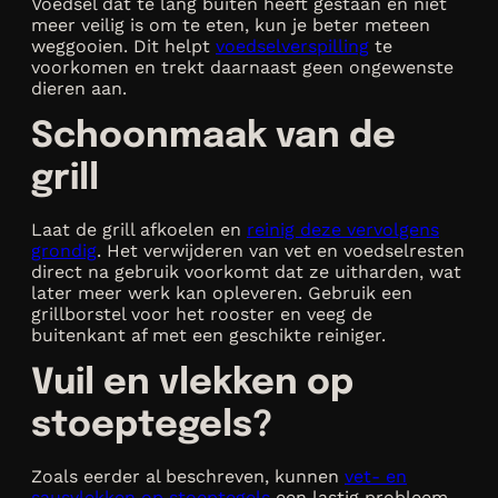
Voedsel dat te lang buiten heeft gestaan en niet
meer veilig is om te eten, kun je beter meteen
weggooien. Dit helpt
voedselverspilling
te
voorkomen en trekt daarnaast geen ongewenste
dieren aan.
Schoonmaak van de
grill
Laat de grill afkoelen en
reinig deze vervolgens
grondig
. Het verwijderen van vet en voedselresten
direct na gebruik voorkomt dat ze uitharden, wat
later meer werk kan opleveren. Gebruik een
grillborstel voor het rooster en veeg de
buitenkant af met een geschikte reiniger.
Vuil en vlekken op
stoeptegels?
Zoals eerder al beschreven, kunnen
vet- en
sausvlekken op stoeptegels
een lastig probleem