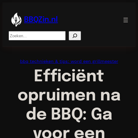
Ga
naar
de
BBQZin.nl
inhoud
Search
bbq technieken & tips: word een grillmeester
Efficiënt
opruimen na
de BBQ: Ga
voor een