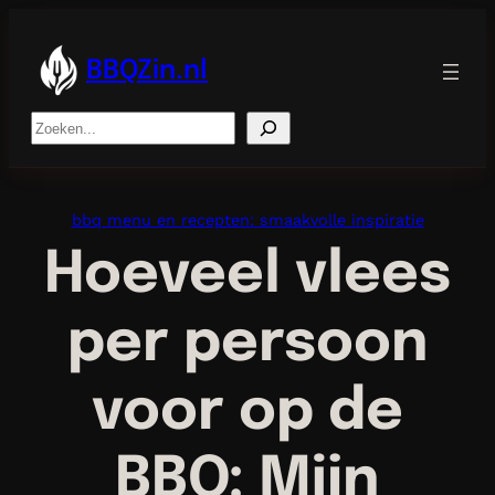
Ga
naar
de
BBQZin.nl
inhoud
Search
bbq menu en recepten: smaakvolle inspiratie
Hoeveel vlees
per persoon
voor op de
BBQ: Mijn