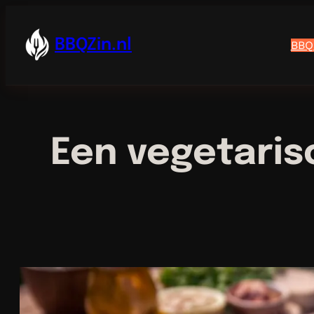
Ga
naar
de
BBQZin.nl
BBQ
inhoud
Een vegetaris