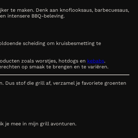
ijker te maken. Denk aan knoflooksaus, barbecuesaus,
en intensere BBQ-beleving.
 voldoende scheiding om kruisbesmetting te
.
producten zoals worstjes, hotdogs en
kebabs
.
erechten op smaak te brengen en te variëren.
us stof die grill af, verzamel je favoriete groenten
 je mee in mijn grill avonturen.