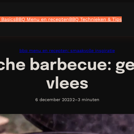
 Basics
BBQ Menu en recepten
BBQ Technieken & Tips
bbq menu en recepten: smaakvolle inspiratie
che barbecue: g
vlees
6 december 2023
2–3 minuten