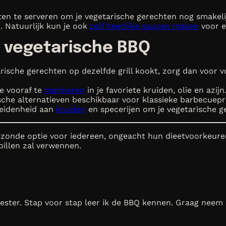
ten te serveren om je vegetarische gerechten nog smakel
. Natuurlijk kun je ook
zelf heerlijke sauzen maken
voor e
e vegetarische BBQ
arische gerechten op dezelfde grill kookt, zorg dan voor
e vooraf te
marineren
in je favoriete kruiden, olie en azijn
rische alternatieven beschikbaar voor klassieke barbecue
eidenheid aan
kruiden
en specerijen om je vegetarische g
onde optie voor iedereen, ongeacht hun dieetvoorkeuren. D
pillen zal verwennen.
ster. Stap voor stap leer ik de BBQ kennen. Graag neem ik