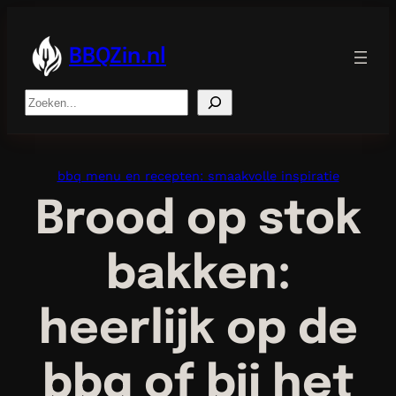
Ga
naar
de
BBQZin.nl
inhoud
Search
bbq menu en recepten: smaakvolle inspiratie
Brood op stok
bakken:
heerlijk op de
bbq of bij het