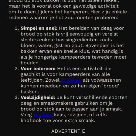
Brood op stok bakken is dus niet alleen lekker,
maar het is vooral ook een geweldige activiteit
om te doen tijdens het kamperen. Hier zijn enkele
redenen waarom je het zou moeten proberen:
Simpel en snel:
Het bereiden van deeg voor
brood op stok is vrij eenvoudig en vereist
slechts enkele basisingrediënten zoals
bloem, water, gist en zout. Bovendien is het
bakken ervan een snelle klus, wat handig is
als je hongerige kampeerders tevreden moet
houden.
Voor iedereen:
Het is een activiteit die
geschikt is voor kampeerders van alle
leeftijden. Zowel
kinderen
als volwassenen
kunnen meedoen en zo hun eigen ‘brood’
bakken.
Veelzijdigheid:
Je kunt verschillende soorten
deeg en smaakmakers gebruiken om je
brood op stok aan te passen aan je smaak.
Voeg
kruiden
, kaas, rozijnen, of zelfs
knoflook toe voor extra smaak.
ADVERTENTIE