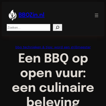
Ga
naar
de
BBQZin.nl
inhoud
Search
bbq technieken & tips: word een grillmeester
Een BBQ op
open vuur:
een culinaire
beleving